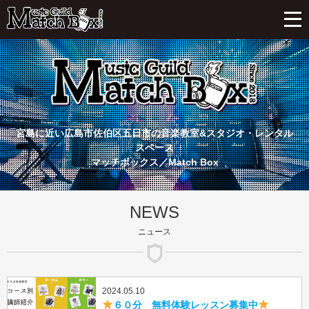
宮島に近い広島市佐伯区五日市の音楽教室&スタジオ・レンタル
スペース
マッチボックス／Match Box
NEWS
ニュース
2024.05.10
６０分 無料体験レッスン募集中